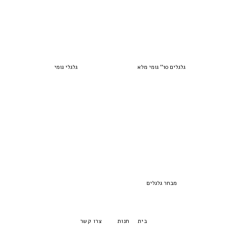
גלגלים 10'' גומי מלא
גלגלי גומי
מבחר גלגלים
בית
חנות
צרו קשר